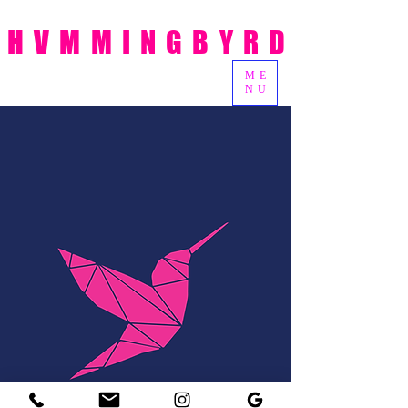
HVMMINGBYRD
ME
NU